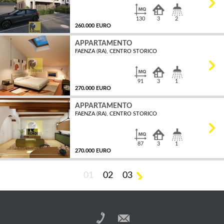
130
3
2
260.000 EURO
APPARTAMENTO
FAENZA (RA), CENTRO STORICO
MQ
91
3
1
270.000 EURO
APPARTAMENTO
FAENZA (RA), CENTRO STORICO
MQ
87
3
1
270.000 EURO
01
02
03
MQ