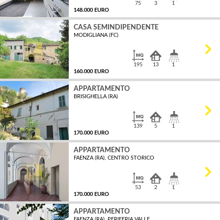
75
3
1
148.000 EURO
CASA SEMINDIPENDENTE
MODIGLIANA (FC)
MQ
195
13
1
160.000 EURO
APPARTAMENTO
BRISIGHELLA (RA)
MQ
139
5
1
170.000 EURO
APPARTAMENTO
FAENZA (RA), CENTRO STORICO
MQ
53
2
1
170.000 EURO
APPARTAMENTO
FAENZA (RA), PERIFERIA VALLE