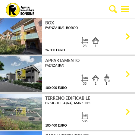
BOX
FAENZA (RA), BORGO
23
1
26.000 EURO
APPARTAMENTO
FAENZA (RA)
MQ
33
1
1
100.000 EURO
TERRENO EDIFICABILE
BRISIGHELLA (RA), MARZENO
MQ
586
105.400 EURO