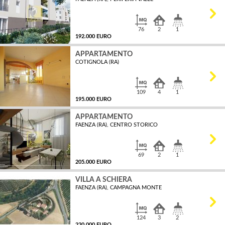
MQ
76
2
1
192.000 EURO
APPARTAMENTO
COTIGNOLA (RA)
MQ
109
4
1
195.000 EURO
APPARTAMENTO
FAENZA (RA), CENTRO STORICO
MQ
69
2
1
205.000 EURO
VILLA A SCHIERA
FAENZA (RA), CAMPAGNA MONTE
MQ
124
3
2
220.000 EURO