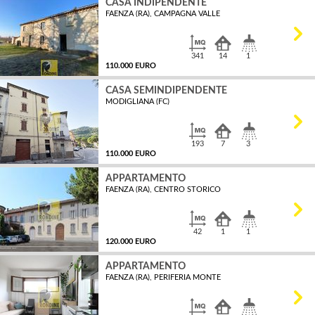
CASA INDIPENDENTE
FAENZA (RA), CAMPAGNA VALLE
MQ
341
14
1
110.000 EURO
CASA SEMINDIPENDENTE
MODIGLIANA (FC)
MQ
193
7
3
110.000 EURO
APPARTAMENTO
FAENZA (RA), CENTRO STORICO
MQ
42
1
1
120.000 EURO
APPARTAMENTO
FAENZA (RA), PERIFERIA MONTE
MQ