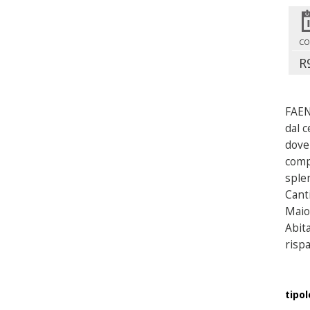
CO
R
FAEN
dal c
dove 
compl
sple
Canti
Maiol
Abit
rispa
tipol