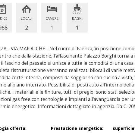
DICE
LOCALI
CAMERE
BAGNI
968
2
1
1
ZA - VIA MAIOLICHE - Nel cuore di Faenza, in posizione comoda 
entro che dalla stazione, l'affascinante Palazzo Borghi torna 
il fascino del passato si unisce a tutte le comodità di una cas
eta ristrutturazione verranno realizzati bilocali di varie metr
ndida corte interna, composti da soggiorno con cucina a vista,
ne al piano interrato. Possibilità di posti auto all'interno del
iche. I materiali e le finiture, tutti di pregio, sono stati selez
azioni gas free con tecnologie e impianti all'avanguardia per u
rmio energetico. Informazioni dettagliate in agenzia. Da €. 20
ogia offerta:
Prestazione Energetica:
superficie