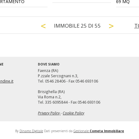
ARTAMENTO
69 MQ
IMMOBILE
25
DI
55
T
NE
DOVE SIAMO
Faenza (RA)
P.zzale Sercognani n.3,
ndine.it
Tel. 0546 28406 - Fax 0546 693106
Brisighella (RA)
Mondo Immobiliare
Via Roma n.2,
Tel. 335 6095844 - Fax 0546 693106
Privacy Policy
-
Cookie Policy
By
Dinamo Digitale
Dati provenienti da
Gestionale
Cometa Immobiliare