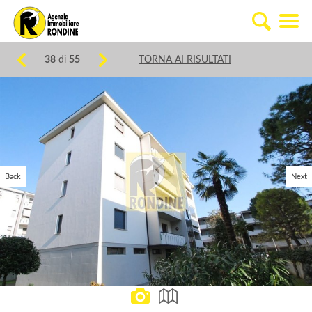
38
di
55
TORNA AI RISULTATI
Back
Next