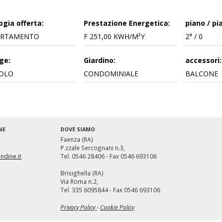
ogia offerta:
Prestazione Energetica:
piano / pia
ARTAMENTO
F
251,00 K
W
H/M²
Y
2° / 0
ge:
Giardino:
accessori:
OLO
CONDOMINIALE
BALCONE
NE
DOVE SIAMO
Faenza (RA)
P.zzale Sercognani n.3,
ndine.it
Tel. 0546 28406 - Fax 0546 693106
Brisighella (RA)
Mondo Immobiliare
Via Roma n.2,
Tel. 335 6095844 - Fax 0546 693106
Privacy Policy
-
Cookie Policy