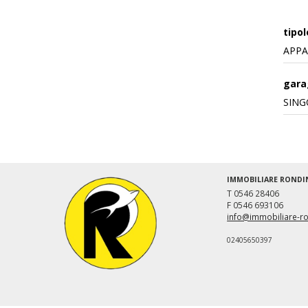
tipol
APP
gara
SING
IMMOBILIARE RONDI
T 0546 28406
F 0546 693106
info@immobiliare-ro
02405650397