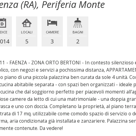
enza (RA), Periferia Monte
DICE
LOCALI
CAMERE
BAGNI
014
5
3
2
 11 - FAENZA - ZONA ORTO BERTONI - In contesto silenzioso e
lico, con negozi e servizi a pochissima distanza, APPARTAMEN
mo piano di una piccola palazzina ben curata da sole 4 unità.
cucina abitabile separata - con spazi ben organizzati - ideale 
a cucina che dal soggiorno perfetto per piacevoli momenti all'
iose camere da letto di cui una matrimoniale - una doppia grand
vasca e uno con doccia. Completano la proprietà, al piano terr
strata di 17 mq. utilizzabile come comodo spazio di servizio o
rma, aria condizionata già installata e zanzariere. Palazzina 
mente contenute. Da vedere!