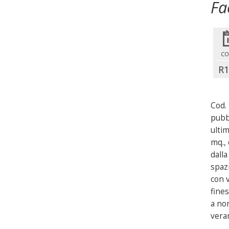
Fa
CO
R1
Cod.
pubb
ulti
mq., 
dall
spaz
con 
fine
a no
vera