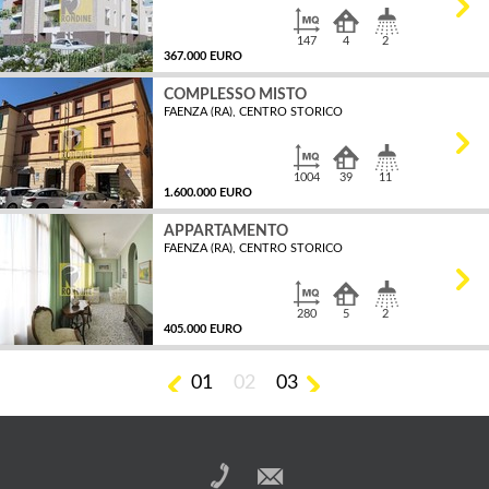
147
4
2
367.000 EURO
COMPLESSO MISTO
FAENZA (RA), CENTRO STORICO
MQ
1004
39
11
1.600.000 EURO
APPARTAMENTO
FAENZA (RA), CENTRO STORICO
MQ
280
5
2
405.000 EURO
01
02
03
MQ