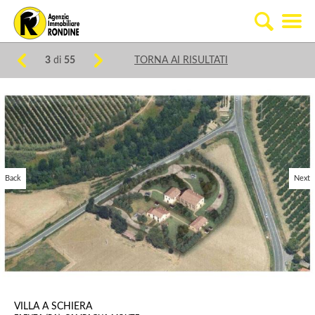
3
di
55
TORNA AI RISULTATI
Back
Next
VILLA A SCHIERA