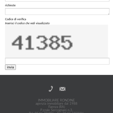
richieste
Codice di verifica
Inserisci il codice che vedi visualizzato
invia
IMMOBILIARE RONDINE
agenzia immobiliare dal 1988
Faenza (RA)
P.zzale Sercognani n.3,